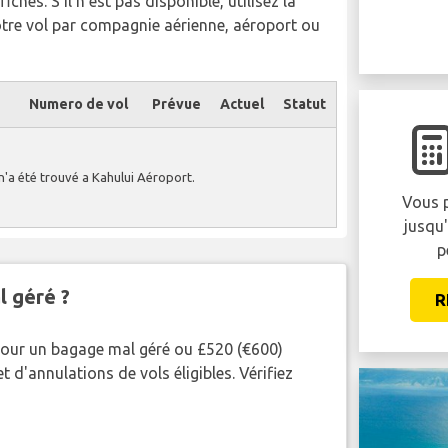
chés. S'il n'est pas disponible, utilisez la
otre vol par compagnie aérienne, aéroport ou
Numero de vol
Prévue
Actuel
Statut
n'a été trouvé a Kahului Aéroport.
Vous p
jusqu
p
l géré ?
R
pour un bagage mal géré ou £520 (€600)
 d'annulations de vols éligibles. Vérifiez