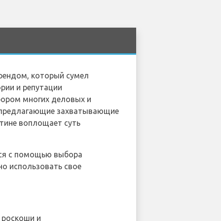
брендом, который сумел
ории и репутации
бором многих деловых и
, предлагающие захватывающие
стине воплощает суть
ься с помощью выбора
о использовать свое
 роскоши и