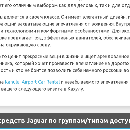
ет его отличным выбором как для деловых, так и для о
выделяется в своем классе. Он имеет элегантный дизайн
вающий захватывающие впечатления от вождения. Внутри
и технологиями и комфортными особенностями. Для эко
акже предлагает ряд эффективных двигателей, обеспечив
на окружающую среду.
кто ценит прекрасные вещи в жизни и ищет арендованное
нника, который хочет произвести впечатление на дорогах 
ость и кто не боится позволить себе немного роскоши во
 на
Kahului Airport Car Rental
и незабываемого впечатления 
я вашего следующего визита в Кахулу.
редств Jaguar по группам/типам доступ