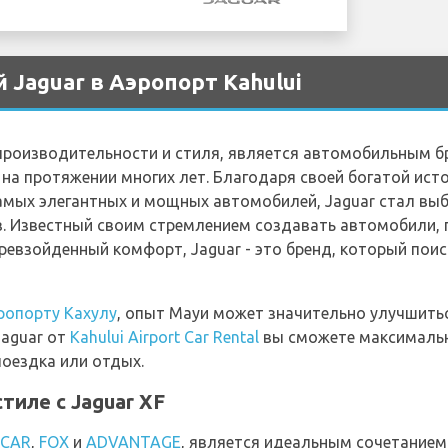
 Jaguar в Аэропорт Kahului
, производительности и стиля, является автомобильным 
на протяжении многих лет. Благодаря своей богатой ист
амых элегантных и мощных автомобилей, Jaguar стал вы
. Известный своим стремлением создавать автомобили
ревзойденный комфорт, Jaguar - это бренд, который пои
ропорту Кахулу
, опыт Мауи может значительно улучшит
Jaguar от
Kahului Airport Car Rental
вы сможете максимальн
поездка или отдых.
тиле с Jaguar XF
PCAR
,
FOX
и
ADVANTAGE
, является идеальным сочетанием