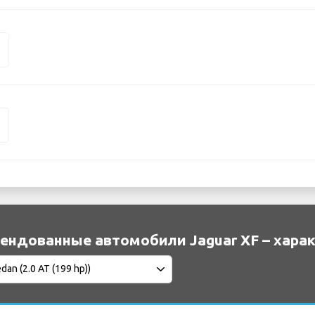
F
F
ендованные автомобили Jaguar XF – хара