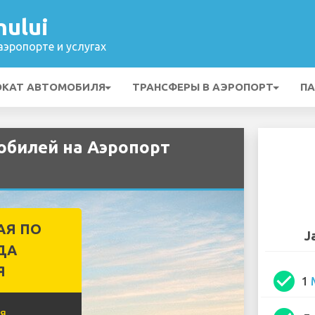
ului
эропорте и услугах
ОКАТ АВТОМОБИЛЯ
ТРАНСФЕРЫ В АЭРОПОРТ
ПА
обилей на Аэропорт
АЯ ПО
J
ДА
Я
check_circle
1
я