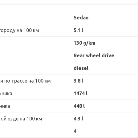
Sedan
городу на 100 км
5.1 l
130 g/km
Rear wheel drive
diesel
 по трассе на 100 км
3.8 l
жника
1474 l
ника
448 l
ой езде на 100 км
4.3 l
4