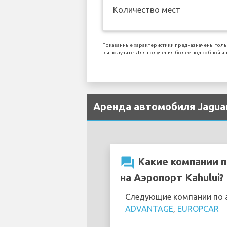
Количество мест
Показанные характеристики предназначены толь
вы получите. Для получения более подробной ин
Аренда автомобиля Jaguar
question_answer
Какие компании п
на Аэропорт Kahului?
Следующие компании по а
ADVANTAGE
,
EUROPCAR