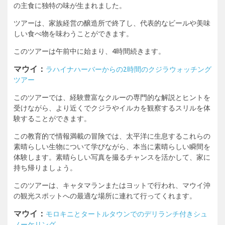
の主食に独特の味が生まれました。
ツアーは、家族経営の醸造所で終了し、代表的なビールや美味
しい食べ物を味わうことができます。
このツアーは午前中に始まり、4時間続きます。
マウイ：
ラハイナハーバーからの2時間のクジラウォッチング
ツアー
このツアーでは、経験豊富なクルーの専門的な解説とヒントを
受けながら、より近くでクジラやイルカを観察するスリルを体
験することができます。
この教育的で情報満載の冒険では、太平洋に生息するこれらの
素晴らしい生物について学びながら、本当に素晴らしい瞬間を
体験します。素晴らしい写真を撮るチャンスを活かして、家に
持ち帰りましょう。
このツアーは、キャタマランまたはヨットで行われ、マウイ沖
の観光スポットへの最適な場所に連れて行ってくれます。
マウイ：
モロキニとタートルタウンでのデリランチ付きシュ
ノーケリング