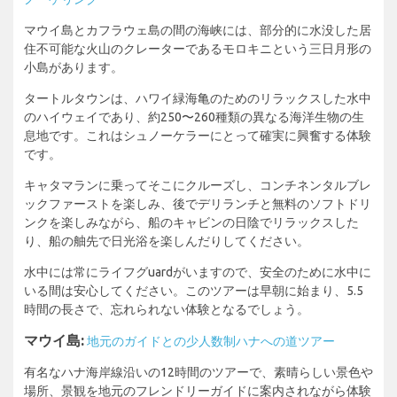
マウイ島とカフラウェ島の間の海峡には、部分的に水没した居
住不可能な火山のクレーターであるモロキニという三日月形の
小島があります。
タートルタウンは、ハワイ緑海亀のためのリラックスした水中
のハイウェイであり、約250〜260種類の異なる海洋生物の生
息地です。これはシュノーケラーにとって確実に興奮する体験
です。
キャタマランに乗ってそこにクルーズし、コンチネンタルブレ
ックファーストを楽しみ、後でデリランチと無料のソフトドリ
ンクを楽しみながら、船のキャビンの日陰でリラックスした
り、船の舳先で日光浴を楽しんだりしてください。
水中には常にライフグuardがいますので、安全のために水中に
いる間は安心してください。このツアーは早朝に始まり、5.5
時間の長さで、忘れられない体験となるでしょう。
マウイ島:
地元のガイドとの少人数制ハナへの道ツアー
有名なハナ海岸線沿いの12時間のツアーで、素晴らしい景色や
場所、景観を地元のフレンドリーガイドに案内されながら体験