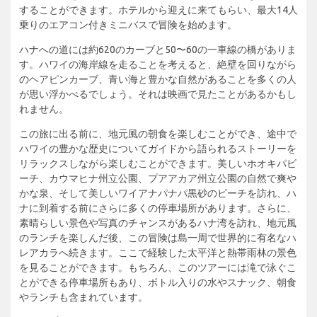
することができます。ホテルから迎えに来てもらい、最大14人
乗りのエアコン付きミニバスで冒険を始めます。
ハナへの道には約620のカーブと50〜60の一車線の橋がありま
す。ハワイの海岸線を走ることを考えると、絶壁を回りながら
のヘアピンカーブ、青い海と豊かな自然があることを多くの人
が思い浮かべるでしょう。それは映画で見たことがあるかもし
れません。
この旅に出る前に、地元風の朝食を楽しむことができ、途中で
ハワイの豊かな歴史についてガイドから語られるストーリーを
リラックスしながら楽しむことができます。美しいホオキパビ
ーチ、カウマヒナ州立公園、プアアカア州立公園の自然で爽や
かな泉、そして美しいワイアナパナパ黒砂のビーチを訪れ、ハ
ナに到着する前にさらに多くの停車場所があります。さらに、
素晴らしい景色や写真のチャンスがあるハナ湾を訪れ、地元風
のランチを楽しんだ後、この冒険は島一周で世界的に有名なハ
レアカラへ続きます。ここで経験した太平洋と熱帯雨林の景色
を見ることができます。もちろん、このツアーには滝で泳ぐこ
とができる停車場所もあり、ボトル入りの水やスナック、朝食
やランチも含まれています。