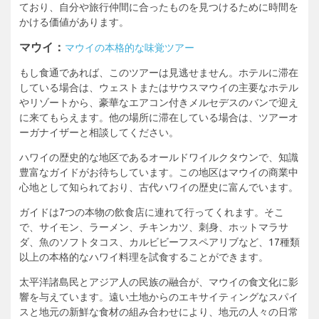
ており、自分や旅行仲間に合ったものを見つけるために時間を
かける価値があります。
マウイ：
マウイの本格的な味覚ツアー
もし食通であれば、このツアーは見逃せません。ホテルに滞在
している場合は、ウェストまたはサウスマウイの主要なホテル
やリゾートから、豪華なエアコン付きメルセデスのバンで迎え
に来てもらえます。他の場所に滞在している場合は、ツアーオ
ーガナイザーと相談してください。
ハワイの歴史的な地区であるオールドワイルクタウンで、知識
豊富なガイドがお待ちしています。この地区はマウイの商業中
心地として知られており、古代ハワイの歴史に富んでいます。
ガイドは7つの本物の飲食店に連れて行ってくれます。そこ
で、サイモン、ラーメン、チキンカツ、刺身、ホットマラサ
ダ、魚のソフトタコス、カルビビーフスペアリブなど、17種類
以上の本格的なハワイ料理を試食することができます。
太平洋諸島民とアジア人の民族の融合が、マウイの食文化に影
響を与えています。遠い土地からのエキサイティングなスパイ
スと地元の新鮮な食材の組み合わせにより、地元の人々の日常