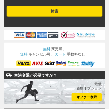
検索
無料
変更可、
無料
キャンセル可、
カード
手数料なし！
airport_shuttle
空港交通が必要ですか？
最低
価格オプション
オファー表示