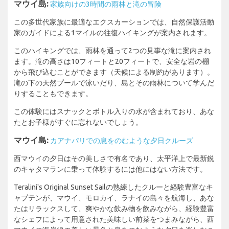
マウイ島:
家族向けの3時間の雨林と滝の冒険
この多世代家族に最適なエクスカーションでは、自然保護活動
家のガイドによる1マイルの往復ハイキングが案内されます。
このハイキングでは、雨林を通って2つの見事な滝に案内され
ます。滝の高さは10フィートと20フィートで、安全な岩の棚
から飛び込むことができます（天候による制約があります）。
滝の下の天然プールで泳いだり、島とその雨林について学んだ
りすることもできます。
この体験にはスナックとボトル入りの水が含まれており、あな
たとお子様がすぐに忘れないでしょう。
マウイ島:
カアナパリでの息をのむような夕日クルーズ
西マウイの夕日はその美しさで有名であり、太平洋上で最新鋭
のキャタマランに乗って体験するには他にはない方法です。
Teralini's Original Sunset Sailの熟練したクルーと経験豊富なキ
ャプテンが、マウイ、モロカイ、ラナイの島々を航海し、あな
たはリラックスして、爽やかな飲み物を飲みながら、経験豊富
なシェフによって用意された美味しい前菜をつまみながら、西