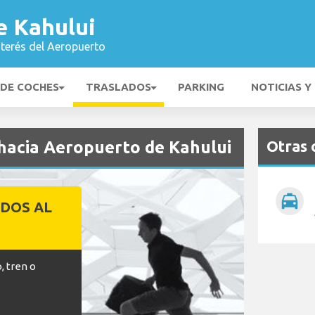
e Kahului
nterés del Aeropuerto
 DE COCHES
TRASLADOS
PARKING
NOTICIAS Y
Otras 
 hacia Aeropuerto de Kahului
local_taxi
DOS AL
O
, tren o