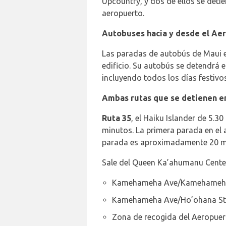
Upcountry, y dos de ellos se detie
aeropuerto.
Autobuses hacia y desde el Ae
Las paradas de autobús de Maui es
edificio. Su autobús se detendrá e
incluyendo todos los días festivo
Ambas rutas que se detienen en
Ruta 35
, el Haiku Islander de 5.3
minutos. La primera parada en el 
parada es aproximadamente 20 min
Sale del Queen Ka’ahumanu Center 
Kamehameha Ave/Kamehameha
Kamehameha Ave/Ho’ohana St
Zona de recogida del Aeropuer