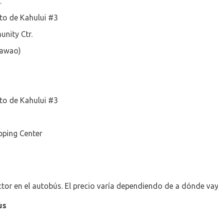
.
to de Kahului #3
nity Ctr.
kawao)
to de Kahului #3
ping Center
or en el autobús. El precio varía dependiendo de a dónde vay
us