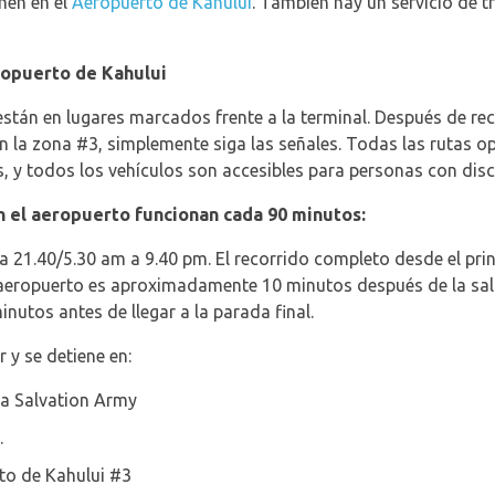
nen en el
Aeropuerto de Kahului
. También hay un servicio de t
ropuerto de Kahului
tán en lugares marcados frente a la terminal. Después de rec
n la zona #3, simplemente siga las señales. Todas las rutas op
s, y todos los vehículos son accesibles para personas con dis
 el aeropuerto funcionan cada 90 minutos:
0 a 21.40/5.30 am a 9.40 pm. El recorrido completo desde el prin
aeropuerto es aproximadamente 10 minutos después de la salid
utos antes de llegar a la parada final.
y se detiene en:
 Salvation Army
.
to de Kahului #3