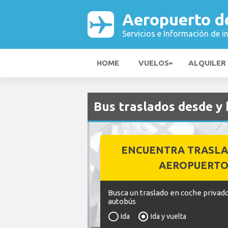
Aeropuerto d
Servicios e Información de i
HOME
VUELOS
ALQUILER
Bus traslados desde y
ENCUENTRA TRASLA
AEROPUERT
Busca un traslado en coche privado
autobús
Ida
Ida y vuelta