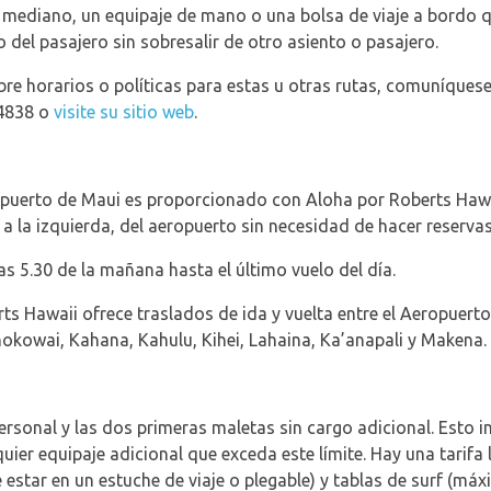
mediano, un equipaje de mano o una bolsa de viaje a bordo q
o del pasajero sin sobresalir de otro asiento o pasajero.
e horarios o políticas para estas u otras rutas, comuníquese
-4838 o
visite su sitio web
.
ropuerto de Maui es proporcionado con Aloha por Roberts Haw
 a la izquierda, del aeropuerto sin necesidad de hacer reserva
s 5.30 de la mañana hasta el último vuelo del día.
rts Hawaii ofrece traslados de ida y vuelta entre el Aeropuert
nokowai, Kahana, Kahulu, Kihei, Lahaina, Ka’anapali y Makena.
rsonal y las dos primeras maletas sin cargo adicional. Esto i
quier equipaje adicional que exceda este límite. Hay una tarif
star en un estuche de viaje o plegable) y tablas de surf (máxi