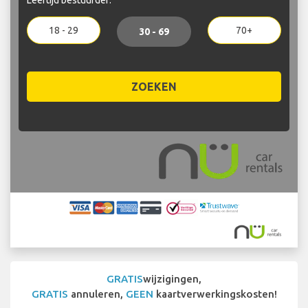
18 - 29
70+
30 - 69
ZOEKEN
GRATIS
wijzigingen,
GRATIS
annuleren,
GEEN
kaartverwerkingskosten!