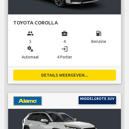
TOYOTA COROLLA
group
business_center
local_gas_station
5
4
Benzine
miscellaneous_services
login
Automaat
4 Portier
DETAILS WEERGEVEN...
MIDDELGROTE SUV