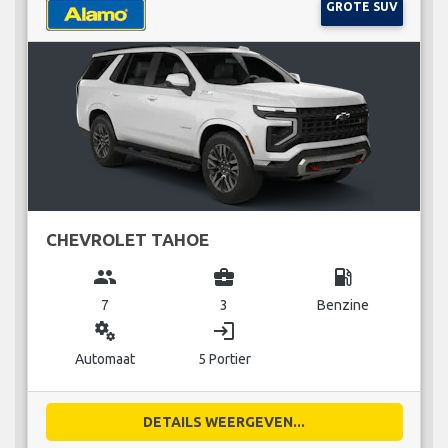
GROTE SUV
CHEVROLET TAHOE
group
business_center
local_gas_station
7
3
Benzine
miscellaneous_services
login
Automaat
5 Portier
DETAILS WEERGEVEN...