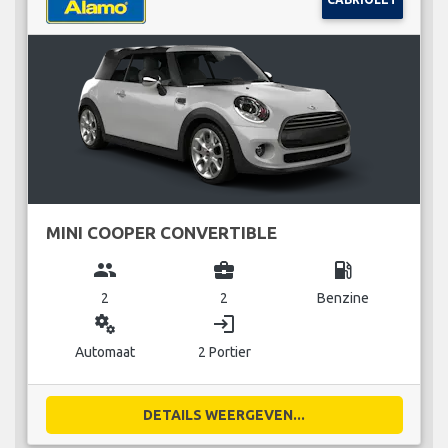
MINI COOPER CONVERTIBLE
group
business_center
local_gas_station
2
2
Benzine
miscellaneous_services
login
Automaat
2 Portier
DETAILS WEERGEVEN...