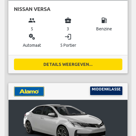
NISSAN VERSA
group
business_center
local_gas_station
5
3
Benzine
miscellaneous_services
login
Automaat
5 Portier
DETAILS WEERGEVEN...
MIDDENKLASSE