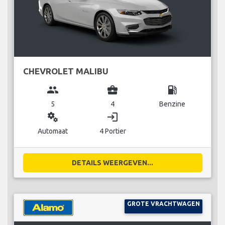
CHEVROLET MALIBU
group
business_center
local_gas_station
5
4
Benzine
miscellaneous_services
login
Automaat
4 Portier
DETAILS WEERGEVEN...
GROTE VRACHTWAGEN