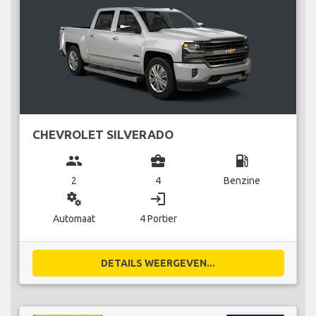
CHEVROLET SILVERADO
group
business_center
local_gas_station
2
4
Benzine
miscellaneous_services
login
Automaat
4 Portier
DETAILS WEERGEVEN...