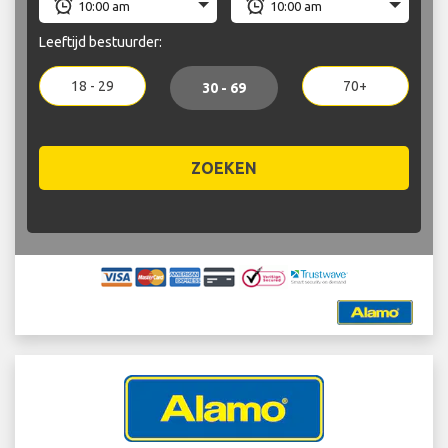
Leeftijd bestuurder:
18 - 29
70+
30 - 69
ZOEKEN