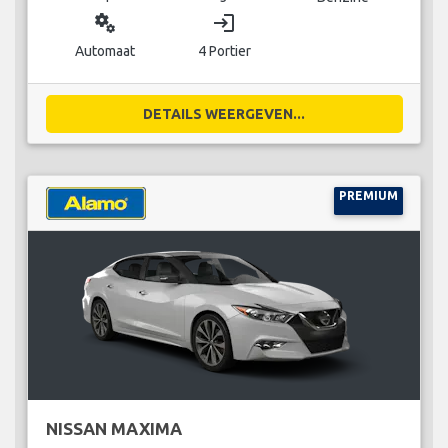
miscellaneous_services
login
Automaat
4 Portier
DETAILS WEERGEVEN...
PREMIUM
NISSAN MAXIMA