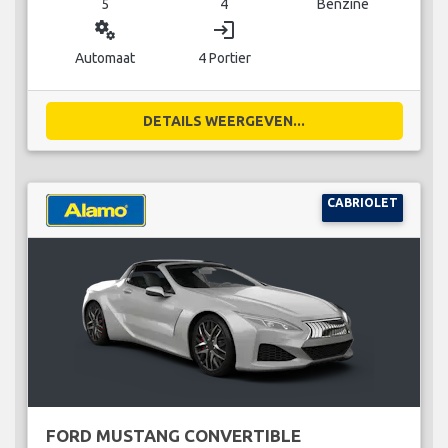
5
4
Benzine
miscellaneous_services
login
Automaat
4 Portier
DETAILS WEERGEVEN...
CABRIOLET
FORD MUSTANG CONVERTIBLE