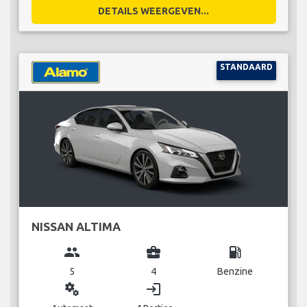
DETAILS WEERGEVEN...
STANDAARD
NISSAN ALTIMA
group
business_center
local_gas_station
5
4
Benzine
miscellaneous_services
login