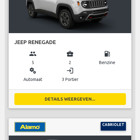
JEEP RENEGADE
group
business_center
local_gas_station
5
2
Benzine
miscellaneous_services
login
Automaat
3 Portier
DETAILS WEERGEVEN...
CABRIOLET