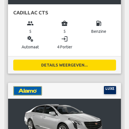
CADILLAC CTS
group
business_center
local_gas_station
5
5
Benzine
miscellaneous_services
login
Automaat
4 Portier
DETAILS WEERGEVEN...
LUXE