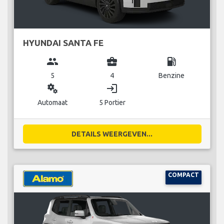
HYUNDAI SANTA FE
group
business_center
local_gas_station
5
4
Benzine
miscellaneous_services
login
Automaat
5 Portier
DETAILS WEERGEVEN...
COMPACT