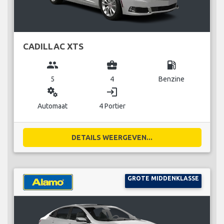
CADILLAC XTS
group
business_center
local_gas_station
5
4
Benzine
miscellaneous_services
login
Automaat
4 Portier
DETAILS WEERGEVEN...
GROTE MIDDENKLASSE