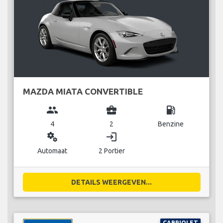
MAZDA MIATA CONVERTIBLE
group
business_center
local_gas_station
4
2
Benzine
miscellaneous_services
login
Automaat
2 Portier
DETAILS WEERGEVEN...
CABRIOLET