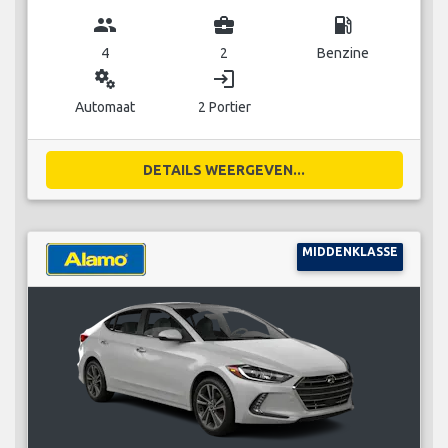
group
business_center
local_gas_station
4
2
Benzine
miscellaneous_services
login
Automaat
2 Portier
DETAILS WEERGEVEN...
MIDDENKLASSE