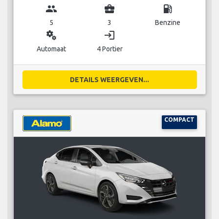
group
business_center
local_gas_station
5
3
Benzine
miscellaneous_services
login
Automaat
4 Portier
DETAILS WEERGEVEN...
COMPACT