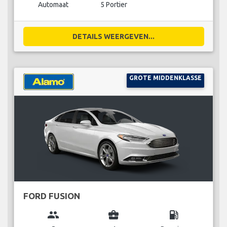
Automaat
5 Portier
DETAILS WEERGEVEN...
GROTE MIDDENKLASSE
FORD FUSION
group
business_center
local_gas_station