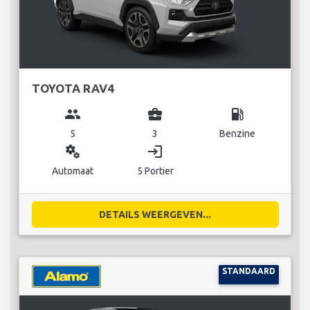
TOYOTA RAV4
group
business_center
local_gas_station
5
3
Benzine
miscellaneous_services
login
Automaat
5 Portier
DETAILS WEERGEVEN...
STANDAARD