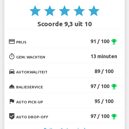
star
star
star
star
star
Scoorde 9,3 uit 10
credit_card
91 / 100
emoji_events
PRIJS
timer
13 minuten
GEM. WACHTEN
directions_car
89 / 100
AUTOKWALITEIT
room_service
97 / 100
emoji_events
BALIESERVICE
flag
95 / 100
AUTO PICK-UP
beenhere
97 / 100
emoji_events
AUTO DROP-OFF