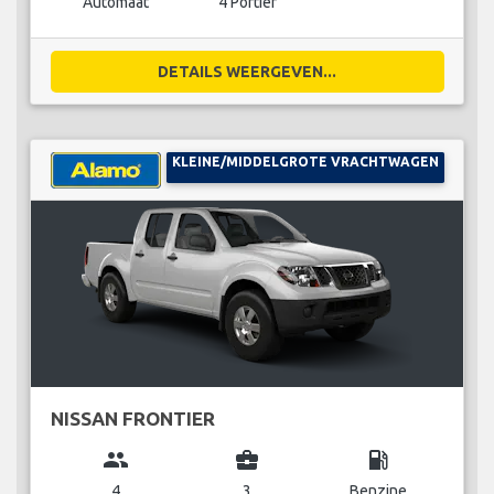
Automaat
4 Portier
DETAILS WEERGEVEN...
KLEINE/MIDDELGROTE VRACHTWAGEN
NISSAN FRONTIER
group
business_center
local_gas_station
4
3
Benzine