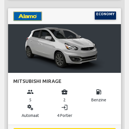
ECONOMY
MITSUBISHI MIRAGE
group
business_center
local_gas_station
5
2
Benzine
miscellaneous_services
login
Automaat
4 Portier