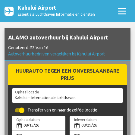
Kahului Airport
Essentiële Luchthaven Informatie en diensten
ALAMO autoverhuur bij Kahului Airport
Genoteerd #2 Van 16
Autoverhuurbedrijven vergelijken bij Kahului Airport
HUURAUTO TEGEN EEN ONVERSLAANBARE
PRIJS
Ophaallocatie
Transfer van en naar dezelfde locatie
Ophaaldatum
Inleverdatum