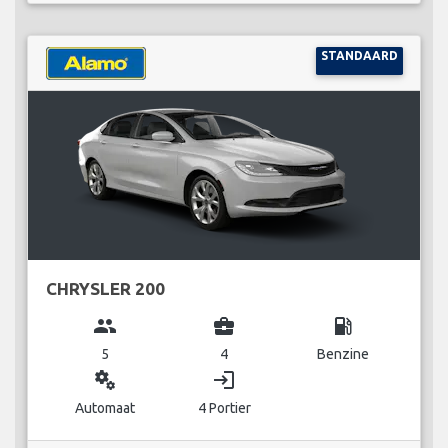
STANDAARD
CHRYSLER 200
group
business_center
local_gas_station
5
4
Benzine
miscellaneous_services
login
Automaat
4 Portier