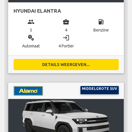
HYUNDAI ELANTRA
group
business_center
local_gas_station
5
4
Benzine
miscellaneous_services
login
Automaat
4 Portier
DETAILS WEERGEVEN...
MIDDELGROTE SUV