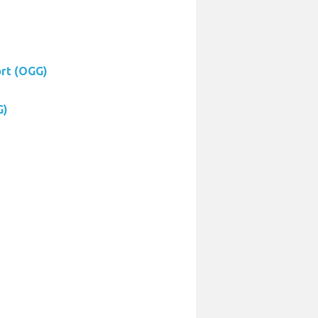
ort (OGG)
G)