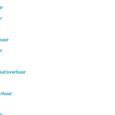
ur
r
huur
r
Autoverhuur
rhuur