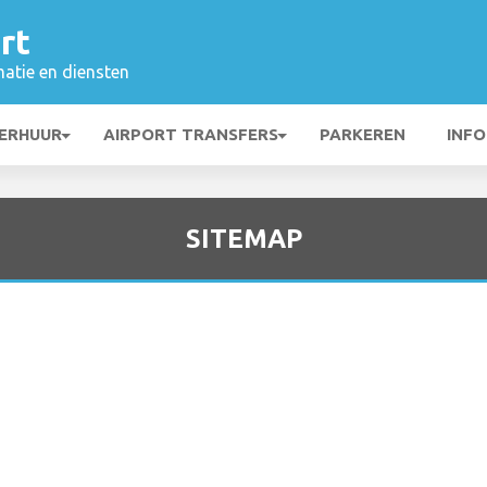
rt
matie en diensten
ERHUUR
AIRPORT TRANSFERS
PARKEREN
INFO
SITEMAP