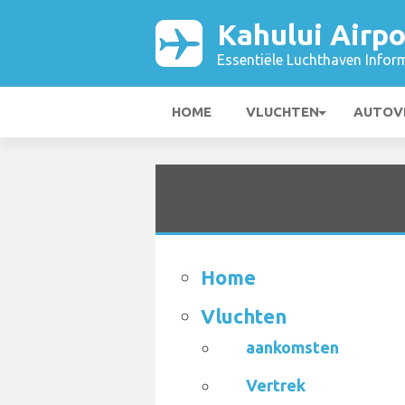
Kahului Airpo
Essentiële Luchthaven Infor
HOME
VLUCHTEN
AUTOV
Home
Vluchten
aankomsten
Vertrek