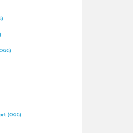
G)
)
(OGG)
ort (OGG)