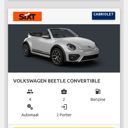
CABRIOLET
VOLKSWAGEN BEETLE CONVERTIBLE
group
business_center
local_gas_station
4
2
Benzine
miscellaneous_services
login
Automaat
2 Portier