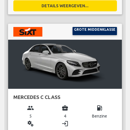
DETAILS WEERGEVEN...
GROTE MIDDENKLASSE
MERCEDES C CLASS
group
business_center
local_gas_station
5
4
Benzine
miscellaneous_services
login