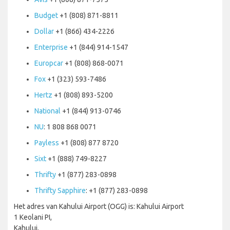
Budget
+1 (808) 871-8811
Dollar
+1 (866) 434-2226
Enterprise
+1 (844) 914-1547
Europcar
+1 (808) 868-0071
Fox
+1 (323) 593-7486
Hertz
+1 (808) 893-5200
National
+1 (844) 913-0746
NU
: 1 808 868 0071
Payless
+1 (808) 877 8720
Sixt
+1 (888) 749-8227
Thrifty
+1 (877) 283-0898
Thrifty Sapphire
: +1 (877) 283-0898
Het adres van Kahului Airport (OGG) is: Kahului Airport
1 Keolani PI,
Kahului,