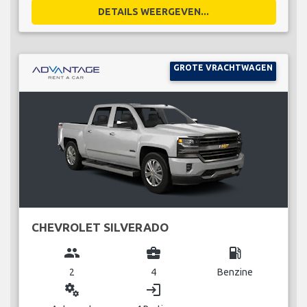
DETAILS WEERGEVEN...
GROTE VRACHTWAGEN
CHEVROLET SILVERADO
group
business_center
local_gas_station
2
4
Benzine
miscellaneous_services
login