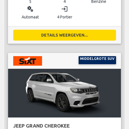
5
4
Benzine
miscellaneous_services
login
Automaat
4 Portier
DETAILS WEERGEVEN...
MIDDELGROTE SUV
JEEP GRAND CHEROKEE