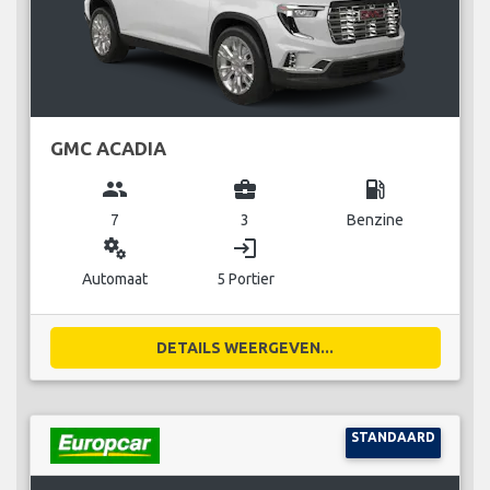
GMC ACADIA
group
business_center
local_gas_station
7
3
Benzine
miscellaneous_services
login
Automaat
5 Portier
DETAILS WEERGEVEN...
STANDAARD