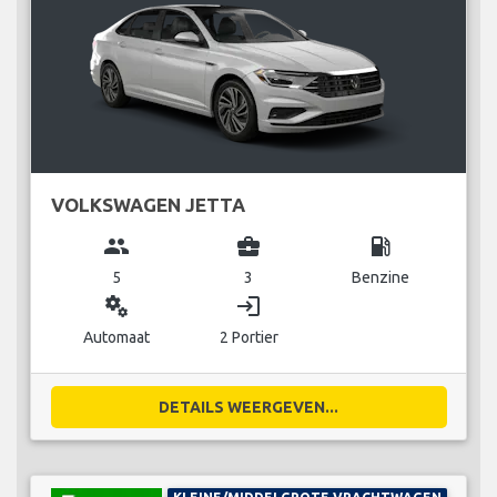
VOLKSWAGEN JETTA
group
business_center
local_gas_station
5
3
Benzine
miscellaneous_services
login
Automaat
2 Portier
DETAILS WEERGEVEN...