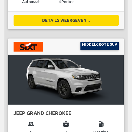
Automaat
4 Portier
DETAILS WEERGEVEN...
MIDDELGROTE SUV
JEEP GRAND CHEROKEE
group
business_center
local_gas_station