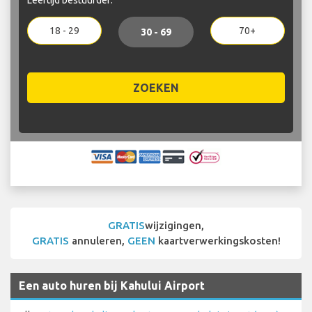
18 - 29
70+
30 - 69
ZOEKEN
GRATIS
wijzigingen,
GRATIS
annuleren,
GEEN
kaartverwerkingskosten!
Een auto huren bij Kahului Airport