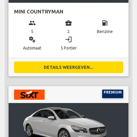
MINI COUNTRYMAN
group
business_center
local_gas_station
5
2
Benzine
miscellaneous_services
login
Automaat
5 Portier
DETAILS WEERGEVEN...
PREMIUM