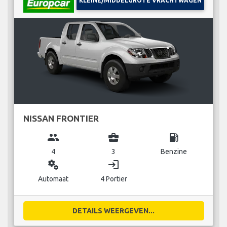
KLEINE/MIDDELGROTE VRACHTWAGEN
NISSAN FRONTIER
group
business_center
local_gas_station
4
3
Benzine
miscellaneous_services
login
Automaat
4 Portier
DETAILS WEERGEVEN...