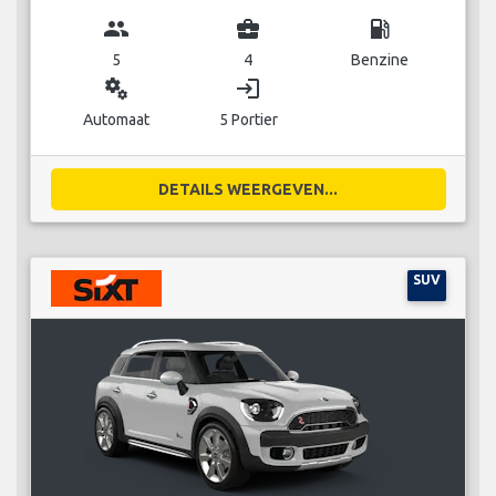
group
business_center
local_gas_station
5
4
Benzine
miscellaneous_services
login
Automaat
5 Portier
DETAILS WEERGEVEN...
SUV