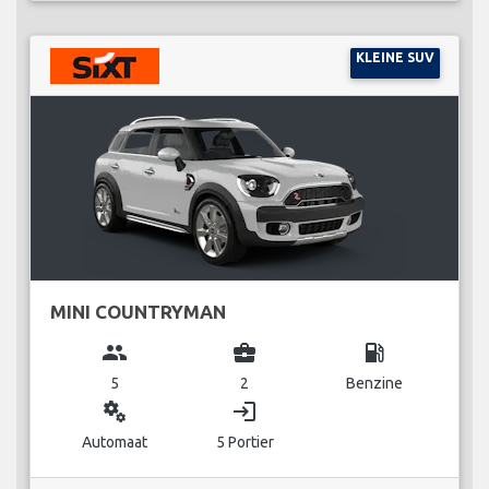
KLEINE SUV
MINI COUNTRYMAN
group
business_center
local_gas_station
5
2
Benzine
miscellaneous_services
login
Automaat
5 Portier