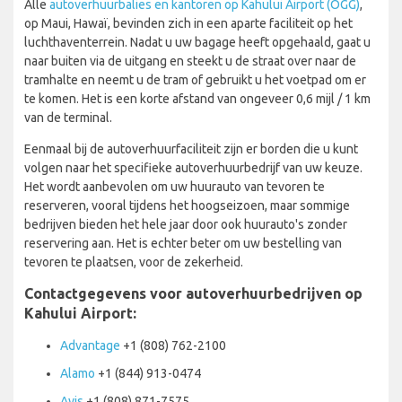
Alle
autoverhuurbalies en kantoren op Kahului Airport (OGG)
,
op Maui, Hawaï, bevinden zich in een aparte faciliteit op het
luchthaventerrein. Nadat u uw bagage heeft opgehaald, gaat u
naar buiten via de uitgang en steekt u de straat over naar de
tramhalte en neemt u de tram of gebruikt u het voetpad om er
te komen. Het is een korte afstand van ongeveer 0,6 mijl / 1 km
van de terminal.
Eenmaal bij de autoverhuurfaciliteit zijn er borden die u kunt
volgen naar het specifieke autoverhuurbedrijf van uw keuze.
Het wordt aanbevolen om uw huurauto van tevoren te
reserveren, vooral tijdens het hoogseizoen, maar sommige
bedrijven bieden het hele jaar door ook huurauto's zonder
reservering aan. Het is echter beter om uw bestelling van
tevoren te plaatsen, voor de zekerheid.
Contactgegevens voor autoverhuurbedrijven op
Kahului Airport:
Advantage
+1 (808) 762-2100
Alamo
+1 (844) 913-0474
Avis
+1 (808) 871-7575