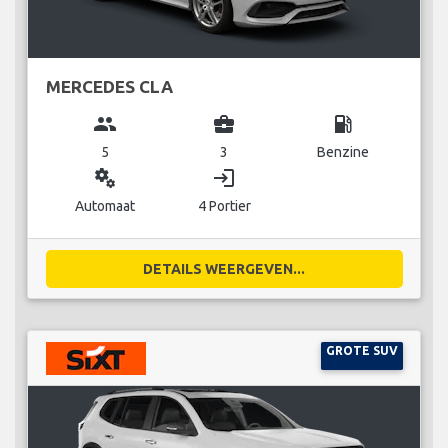
MERCEDES CLA
group
business_center
local_gas_station
5
3
Benzine
miscellaneous_services
login
Automaat
4 Portier
DETAILS WEERGEVEN...
GROTE SUV