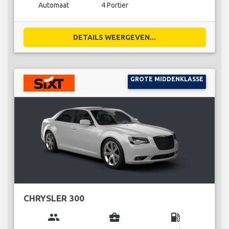
Automaat
4 Portier
DETAILS WEERGEVEN...
GROTE MIDDENKLASSE
CHRYSLER 300
group
business_center
local_gas_station