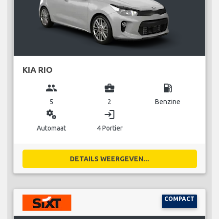
KIA RIO
group
business_center
local_gas_station
5
2
Benzine
miscellaneous_services
login
Automaat
4 Portier
DETAILS WEERGEVEN...
COMPACT