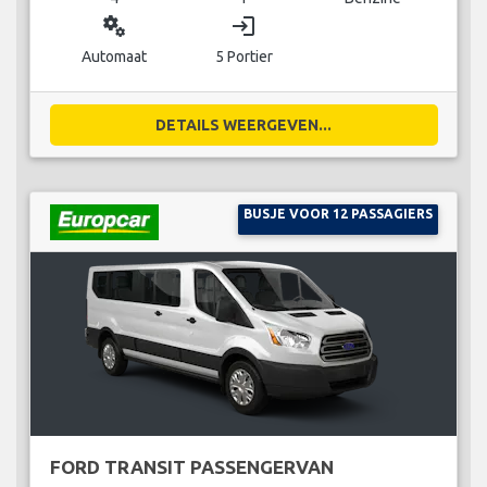
miscellaneous_services
login
Automaat
5 Portier
DETAILS WEERGEVEN...
BUSJE VOOR 12 PASSAGIERS
FORD TRANSIT PASSENGERVAN