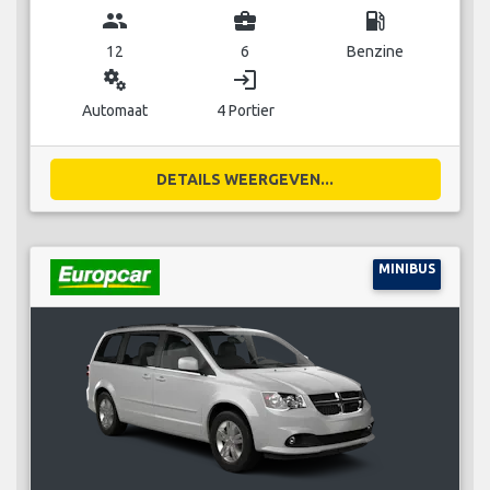
group
business_center
local_gas_station
12
6
Benzine
miscellaneous_services
login
Automaat
4 Portier
DETAILS WEERGEVEN...
MINIBUS