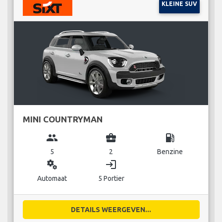
KLEINE SUV
MINI COUNTRYMAN
group
business_center
local_gas_station
5
2
Benzine
miscellaneous_services
login
Automaat
5 Portier
DETAILS WEERGEVEN...