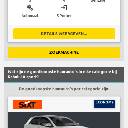
5
4
Benzine
miscellaneous_services
login
Automaat
5 Portier
DETAILS WEERGEVEN...
ZOEKMACHINE
Wat zijn de goedkoopste huurauto's in elke categorie bij
Kahului Airport?
De goedkoopste huurauto's per categorie zijn:
ECONOMY