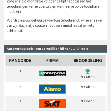
Zorg er altijd voor dat je voldoende tijd hebt tussen het
terugbrengen van je voertuig en wanneer je op de luchthaven
moet zijn.
Voordat je jouw gehuurde voertuig terugbrengt, wil je er zeker
van zijn dat je al je spullen hebt verzameld, zodat je niets
achterlaat.
Autoverhuurbedrijven vergelijken bij Kahului Airport
RANGORDE
FIRMA
BEOORDELING
emoji_events
1
9,4 Uit 10
2
9,3 Uit 10
3
9,2 Uit 10