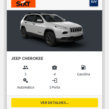
SUV
JEEP CHEROKEE
group
business_center
local_gas_station
5
4
Gasolina
miscellaneous_services
login
Automático
5 Porta
VER DETALHES...