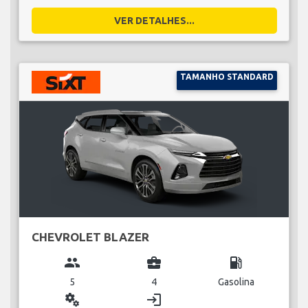
VER DETALHES...
TAMANHO STANDARD
CHEVROLET BLAZER
group
business_center
local_gas_station
5
4
Gasolina
miscellaneous_services
login