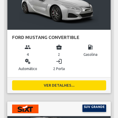
FORD MUSTANG CONVERTIBLE
group
business_center
local_gas_station
4
2
Gasolina
miscellaneous_services
login
Automático
2 Porta
VER DETALHES...
SUV GRANDE