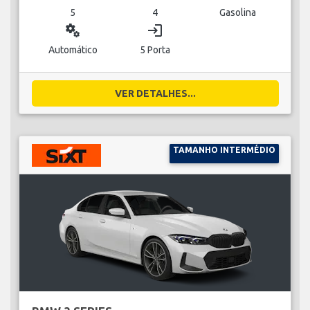
5
4
Gasolina
miscellaneous_services
login
Automático
5 Porta
VER DETALHES...
TAMANHO INTERMÉDIO