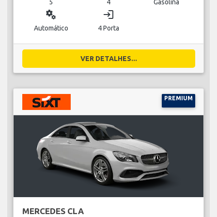
5
4
Gasolina
miscellaneous_services
login
Automático
4 Porta
VER DETALHES...
PREMIUM
MERCEDES CLA