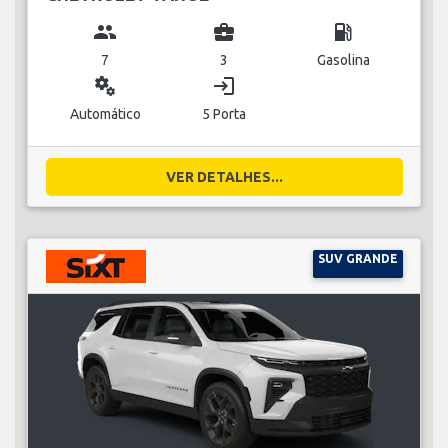
group
business_center
local_gas_station
7
3
Gasolina
miscellaneous_services
login
Automático
5 Porta
VER DETALHES...
SUV GRANDE