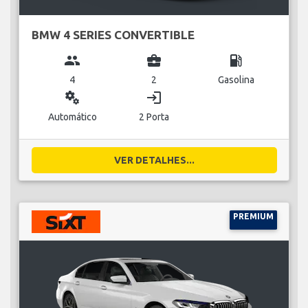
BMW 4 SERIES CONVERTIBLE
group
business_center
local_gas_station
4
2
Gasolina
miscellaneous_services
login
Automático
2 Porta
VER DETALHES...
PREMIUM