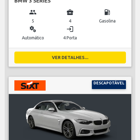
BMW 3 SERIES
group
business_center
local_gas_station
5
4
Gasolina
miscellaneous_services
login
Automático
4 Porta
VER DETALHES...
DESCAPOTÁVEL