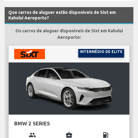
Que carros de aluguer estão disponíveis de Sixt em
Kahului Aeroporto?
Os carros de aluguer disponíveis de Sixt em Kahului
Aeroporto:
INTERMÉDIO DE ELITE
BMW 2 SERIES
group
business_center
local_gas_station