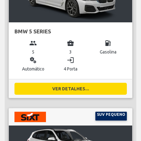
BMW 5 SERIES
group
business_center
local_gas_station
5
3
Gasolina
miscellaneous_services
login
Automático
4 Porta
VER DETALHES...
SUV PEQUENO