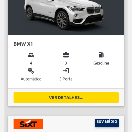
BMW X1
group
business_center
local_gas_station
4
3
Gasolina
miscellaneous_services
login
Automático
3 Porta
VER DETALHES...
SUV MÉDIO