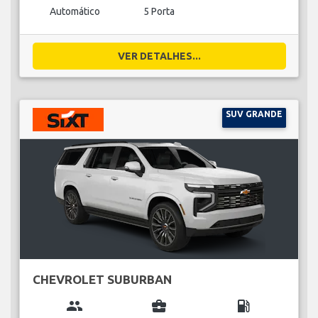
Automático
5 Porta
VER DETALHES...
SUV GRANDE
CHEVROLET SUBURBAN
group
business_center
local_gas_station