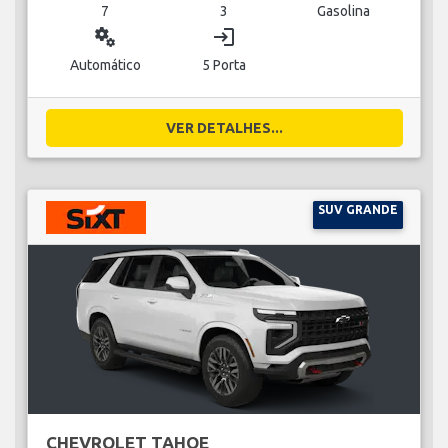
7
3
Gasolina
miscellaneous_services
login
Automático
5 Porta
VER DETALHES...
SUV GRANDE
CHEVROLET TAHOE