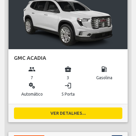
GMC ACADIA
group
business_center
local_gas_station
7
3
Gasolina
miscellaneous_services
login
Automático
5 Porta
VER DETALHES...