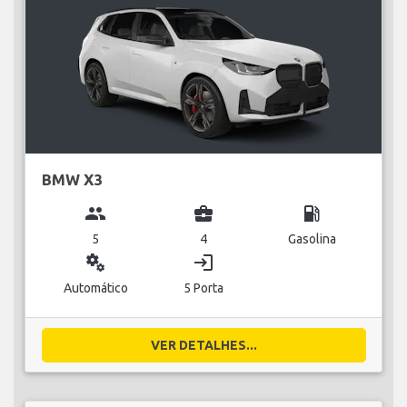
BMW X3
group
business_center
local_gas_station
5
4
Gasolina
miscellaneous_services
login
Automático
5 Porta
VER DETALHES...