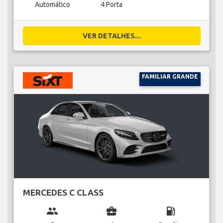
Automático
4 Porta
VER DETALHES...
FAMILIAR GRANDE
MERCEDES C CLASS
group
business_center
local_gas_station