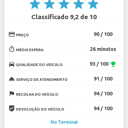
star
star
star
star
star
Classificado 9,2 de 10
credit_card
90 / 100
PREÇO
timer
26 minutos
MÉDIA ESPERA
directions_car
93 / 100
emoji_events
QUALIDADE DO VEÍCULO
room_service
91 / 100
SERVIÇO DE ATENDIMENTO
flag
94 / 100
RECOLHA DO VEÍCULO
beenhere
94 / 100
DEVOLUÇÃO DO VEÍCULO
No Terminal