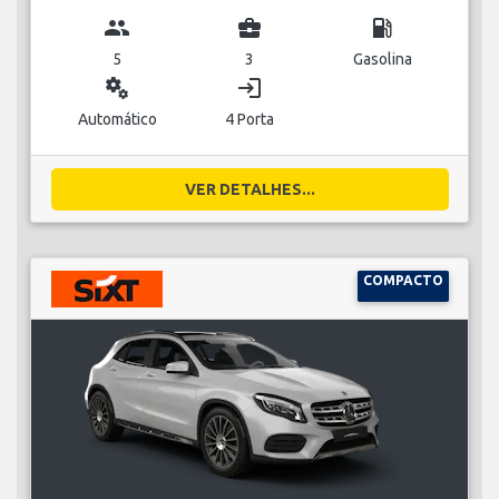
group
business_center
local_gas_station
5
3
Gasolina
miscellaneous_services
login
Automático
4 Porta
VER DETALHES...
COMPACTO