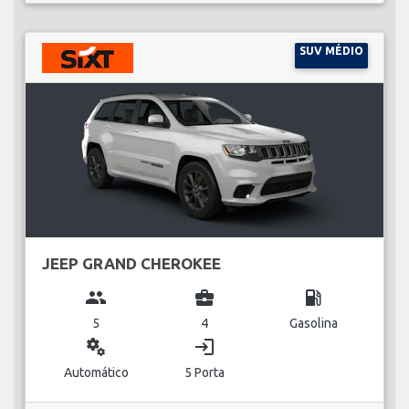
SUV MÉDIO
JEEP GRAND CHEROKEE
group
business_center
local_gas_station
5
4
Gasolina
miscellaneous_services
login
Automático
5 Porta