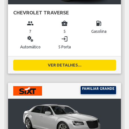
CHEVROLET TRAVERSE
group
business_center
local_gas_station
7
5
Gasolina
miscellaneous_services
login
Automático
5 Porta
VER DETALHES...
FAMILIAR GRANDE