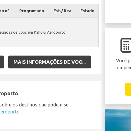
oo nº.
Programado
Est./ Real
Estado
egadas de voos em Kahului Aeroporto.
Você p
MAIS INFORMAÇÕES DE VOO...
compens
roporto
 sobre os destinos que podem ser
Aeroporto
.