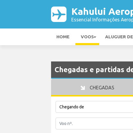
Kahului Aero
Essencial Informações Aerop
HOME
VOOS
ALUGUER D
Chegadas e partidas d
CHEGADAS