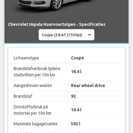
Chevrolet Impala Huurvoertuigen - Specificaties
Lichaamstype
Coupe
Brandstofverbruik tijdens
18.4 l
stadsritten per 100 km
Aangedreven wielen
Rear wheel drive
Brandstof
92
Drivstofforbruk på
10.4 l
motorvei per 100 km
Maximale bagageruimte
592 l