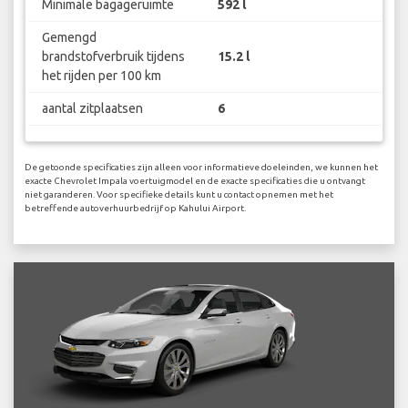
Minimale bagageruimte
592 l
Gemengd
brandstofverbruik tijdens
15.2 l
het rijden per 100 km
aantal zitplaatsen
6
De getoonde specificaties zijn alleen voor informatieve doeleinden, we kunnen het
exacte Chevrolet Impala voertuigmodel en de exacte specificaties die u ontvangt
niet garanderen. Voor specifieke details kunt u contact opnemen met het
betreffende autoverhuurbedrijf op Kahului Airport.