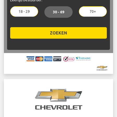
18 - 29
70+
30 - 69
ZOEKEN