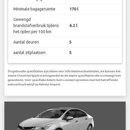
Minimale bagageruimte
170 l
Gemengd
brandstofverbruik tijdens
6.2 l
het rijden per 100 km
Aantal deuren
5
aantal zitplaatsen
5
De getoonde specificaties zijn alleen voor informatieve doeleinden, we kunnen het
exacte Chevrolet Spark voertuigmodel en de exacte specificaties die u ontvangt niet
garanderen. Voor specifieke details kunt u contact opnemen met het betreffende
autoverhuurbedrijf op Kahului Airport.