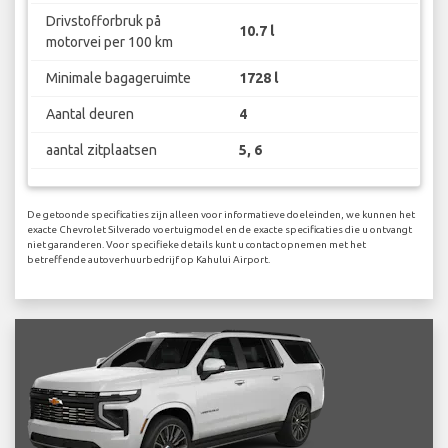
Drivstofforbruk på
10.7 l
motorvei per 100 km
Minimale bagageruimte
1728 l
Aantal deuren
4
aantal zitplaatsen
5, 6
De getoonde specificaties zijn alleen voor informatieve doeleinden, we kunnen het
exacte Chevrolet Silverado voertuigmodel en de exacte specificaties die u ontvangt
niet garanderen. Voor specifieke details kunt u contact opnemen met het
betreffende autoverhuurbedrijf op Kahului Airport.