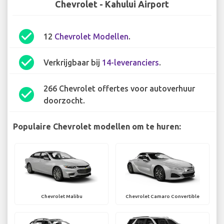
Chevrolet - Kahului Airport
check_circle
12
Chevrolet Modellen
.
check_circle
Verkrijgbaar bij
14-leveranciers
.
266 Chevrolet offertes voor autoverhuur
check_circle
doorzocht.
Populaire Chevrolet modellen om te huren:
Chevrolet Malibu
Chevrolet Camaro Convertible