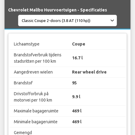
Chevrolet Malibu Huurvoertuigen - Specificaties
Lichaamstype
Coupe
Brandstofverbruik tijdens
16.7 l
stadsritten per 100 km
Aangedreven wielen
Rear wheel drive
Brandstof
95
Drivstofforbruk på
9.9 l
motorvei per 100 km
Maximale bagageruimte
469 l
Minimale bagageruimte
469 l
Gemengd