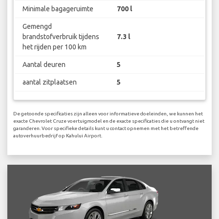
Minimale bagageruimte
700 l
Gemengd
brandstofverbruik tijdens
7.3 l
het rijden per 100 km
Aantal deuren
5
aantal zitplaatsen
5
De getoonde specificaties zijn alleen voor informatieve doeleinden, we kunnen het
exacte Chevrolet Cruze voertuigmodel en de exacte specificaties die u ontvangt niet
garanderen. Voor specifieke details kunt u contact opnemen met het betreffende
autoverhuurbedrijf op Kahului Airport.