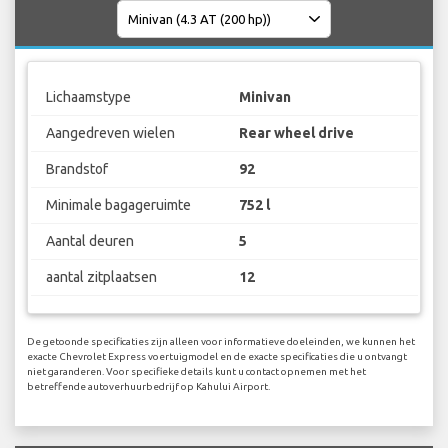
Lichaamstype
Minivan
Aangedreven wielen
Rear wheel drive
Brandstof
92
Minimale bagageruimte
752 l
Aantal deuren
5
aantal zitplaatsen
12
De getoonde specificaties zijn alleen voor informatieve doeleinden, we kunnen het
exacte Chevrolet Express voertuigmodel en de exacte specificaties die u ontvangt
niet garanderen. Voor specifieke details kunt u contact opnemen met het
betreffende autoverhuurbedrijf op Kahului Airport.