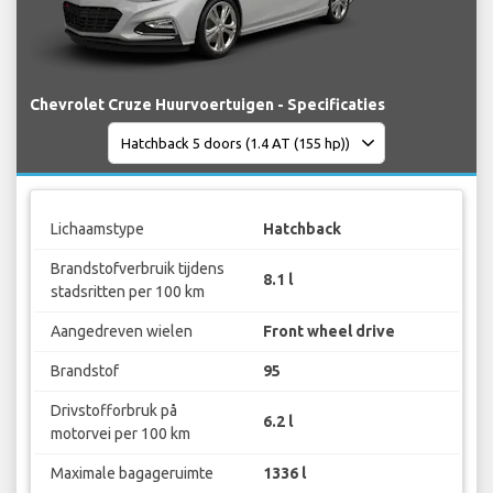
Chevrolet Cruze Huurvoertuigen - Specificaties
Lichaamstype
Hatchback
Brandstofverbruik tijdens
8.1 l
stadsritten per 100 km
Aangedreven wielen
Front wheel drive
Brandstof
95
Drivstofforbruk på
6.2 l
motorvei per 100 km
Maximale bagageruimte
1336 l