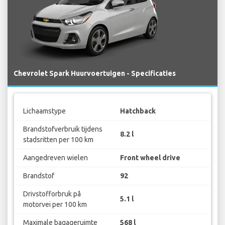
Chevrolet Spark Huurvoertuigen - Specificaties
Lichaamstype
Hatchback
Brandstofverbruik tijdens
8.2 l
stadsritten per 100 km
Aangedreven wielen
Front wheel drive
Brandstof
92
Drivstofforbruk på
5.1 l
motorvei per 100 km
Maximale bagageruimte
568 l