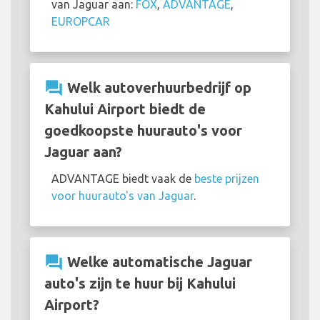
van Jaguar aan:
FOX
,
ADVANTAGE
,
EUROPCAR
question_answer
Welk autoverhuurbedrijf op
Kahului Airport biedt de
goedkoopste huurauto's voor
Jaguar aan?
ADVANTAGE biedt vaak de
beste prijzen
voor huurauto's van Jaguar
.
question_answer
Welke automatische Jaguar
auto's zijn te huur bij Kahului
Airport?