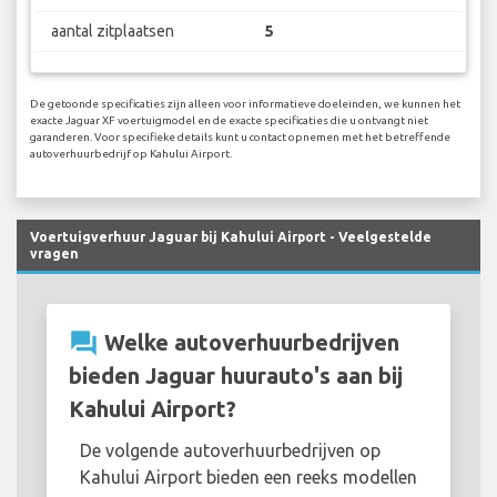
aantal zitplaatsen
5
De getoonde specificaties zijn alleen voor informatieve doeleinden, we kunnen het
exacte Jaguar XF voertuigmodel en de exacte specificaties die u ontvangt niet
garanderen. Voor specifieke details kunt u contact opnemen met het betreffende
autoverhuurbedrijf op Kahului Airport.
Voertuigverhuur Jaguar bij Kahului Airport - Veelgestelde
vragen
question_answer
Welke autoverhuurbedrijven
bieden Jaguar huurauto's aan bij
Kahului Airport?
De volgende autoverhuurbedrijven op
Kahului Airport bieden een reeks modellen