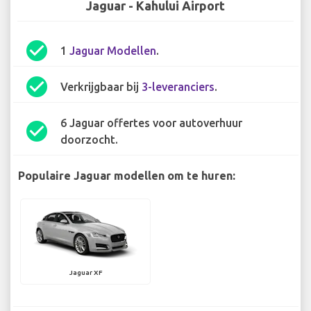
Jaguar - Kahului Airport
check_circle
1
Jaguar Modellen
.
check_circle
Verkrijgbaar bij
3-leveranciers
.
6 Jaguar offertes voor autoverhuur
check_circle
doorzocht.
Populaire Jaguar modellen om te huren:
Jaguar XF