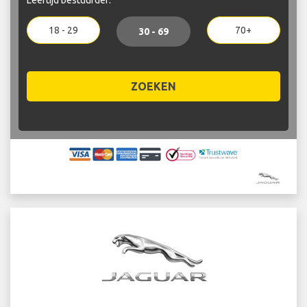
18 - 29
70+
30 - 69
ZOEKEN