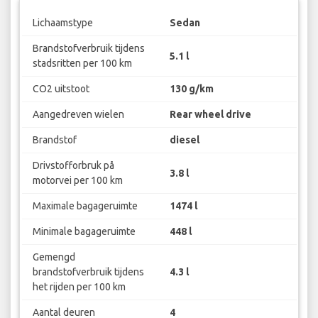
Lichaamstype
Sedan
Brandstofverbruik tijdens
5.1 l
stadsritten per 100 km
CO2 uitstoot
130 g/km
Aangedreven wielen
Rear wheel drive
Brandstof
diesel
Drivstofforbruk på
3.8 l
motorvei per 100 km
Maximale bagageruimte
1474 l
Minimale bagageruimte
448 l
Gemengd
brandstofverbruik tijdens
4.3 l
het rijden per 100 km
Aantal deuren
4